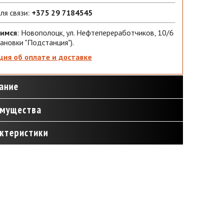
ля связи:
+375 29 7184545
имся
:
Новополоцк, ул. Нефтепереработчиков, 10/6
ановки "Подстанция").
ия об оплате и доставке
ание
мущества
ктеристики