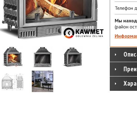
Телефон д
Мы наход
(район ост
Информац
Опис
Преи
Хара