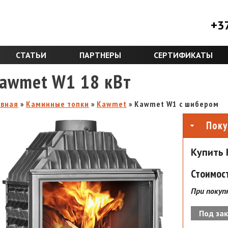
+3
СТАТЬИ
ПАРТНЕРЫ
СЕРТИФИКАТЫ
awmet W1 18 кВт
авная
»
Каминные топки
»
Kawmet
» Kawmet W1 с шибером
Поку
Купить 
Стоимост
При покуп
Под зак